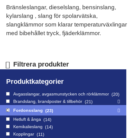
Bränsleslangar, dieselslang, bensinslang,
kylarslang , slang för spolarvätska,
slangklämmor som klarar temperaturväxlingar
med bibehållet tryck, fjäderklämmor.
Filtrera produkter
Produktkategorier
Avgasslangar, avgasmunstycken och rörklämmor
20
Brandslang, brandposter & tillbehör
21
Fordonsslang
23
Hetluft & ånga
14
Kemikalieslang
14
Kopplingar
11