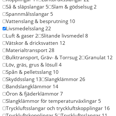
Så & släpslangar
5
Slam & gödselsug
2
Spannmålsslangar
5
Vattenslang & besprutning
10
Livsmedelsslang
22
Luft & gaser
2
Slitande livsmedel
8
Vätskor & dricksvatten
12
Materialtransport
28
Bulktransport, Gräv- & Torrsug
2
Granulat
12
Löv, gräs, grus & lösull
4
Spån & pelletsslang
10
Skyddsslang
13
Slangklämmor
26
Bandslangklämmor
14
Öron & fjäderklämmor
7
Slangklämmor för temperaturväxlingar
5
Tryckluftsslangar och tryckluftskopplingar
16
Tryckluftskopplingar
5
Tryckluftsslangar
11