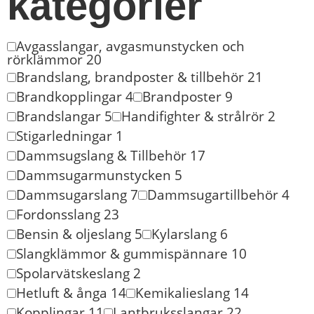
kategorier
Avgasslangar, avgasmunstycken och
rörklämmor
20
Brandslang, brandposter & tillbehör
21
Brandkopplingar
4
Brandposter
9
Brandslangar
5
Handifighter & strålrör
2
Stigarledningar
1
Dammsugslang & Tillbehör
17
Dammsugarmunstycken
5
Dammsugarslang
7
Dammsugartillbehör
4
Fordonsslang
23
Bensin & oljeslang
5
Kylarslang
6
Slangklämmor & gummispännare
10
Spolarvätskeslang
2
Hetluft & ånga
14
Kemikalieslang
14
Kopplingar
11
Lantbruksslangar
22