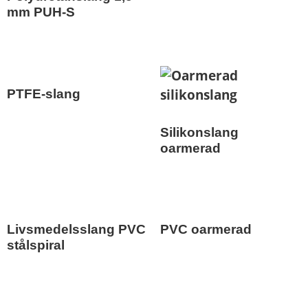
mm PUH-S
PTFE-slang
Silikonslang
oarmerad
Livsmedelsslang PVC
PVC oarmerad
stålspiral