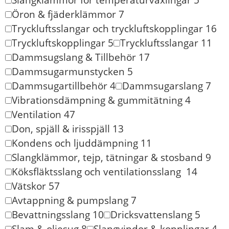
Öron & fjäderklämmor
7
Tryckluftsslangar och tryckluftskopplingar
16
Tryckluftskopplingar
5
Tryckluftsslangar
11
Dammsugslang & Tillbehör
17
Dammsugarmunstycken
5
Dammsugartillbehör
4
Dammsugarslang
7
Vibrationsdämpning & gummitätning
4
Ventilation
47
Don, spjäll & irisspjäll
13
Kondens och ljuddämpning
11
Slangklämmor, tejp, tätningar & stosband
9
Köksfläktsslang och ventilationsslang
14
Vätskor
57
Avtappning & pumpslang
7
Bevattningsslang
10
Dricksvattenslang
5
Slam & oljesug
8
Slangvindor & kopplingar
4