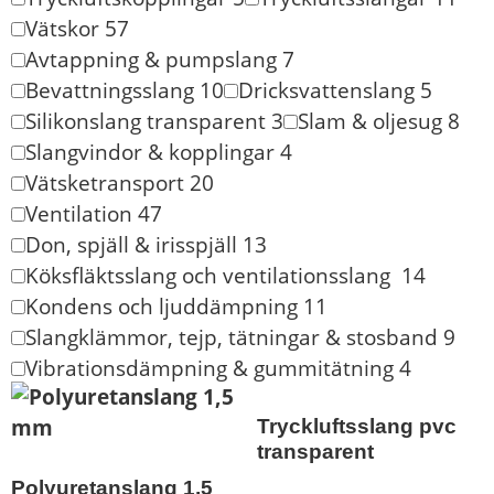
Vätskor
57
Avtappning & pumpslang
7
Bevattningsslang
10
Dricksvattenslang
5
Silikonslang transparent
3
Slam & oljesug
8
Slangvindor & kopplingar
4
Vätsketransport
20
Ventilation
47
Don, spjäll & irisspjäll
13
Köksfläktsslang och ventilationsslang
14
Kondens och ljuddämpning
11
Slangklämmor, tejp, tätningar & stosband
9
Vibrationsdämpning & gummitätning
4
Tryckluftsslang pvc
transparent
Polyuretanslang 1,5