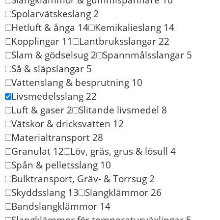
Spolarvätskeslang
2
Hetluft & ånga
14
Kemikalieslang
14
Kopplingar
11
Lantbruksslangar
22
Slam & gödselsug
2
Spannmålsslangar
5
Så & släpslangar
5
Vattenslang & besprutning
10
Livsmedelsslang
22
Luft & gaser
2
Slitande livsmedel
8
Vätskor & dricksvatten
12
Materialtransport
28
Granulat
12
Löv, gräs, grus & lösull
4
Spån & pelletsslang
10
Bulktransport, Gräv- & Torrsug
2
Skyddsslang
13
Slangklämmor
26
Bandslangklämmor
14
Slangklämmor för temperaturväxlingar
5