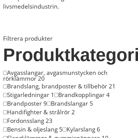
livsmedelsindustrin.
Filtrera produkter
Produktkategor
Avgasslangar, avgasmunstycken och
rörklämmor
20
Brandslang, brandposter & tillbehör
21
Stigarledningar
1
Brandkopplingar
4
Brandposter
9
Brandslangar
5
Handifighter & strålrör
2
Fordonsslang
23
Bensin & oljeslang
5
Kylarslang
6
Slangklämmor & gummispännare
10