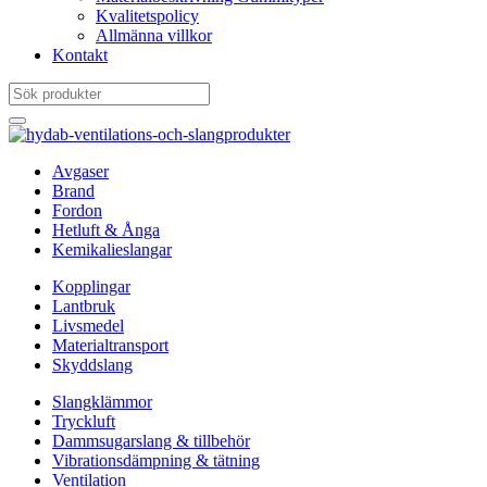
Kvalitetspolicy
Allmänna villkor
Kontakt
Avgaser
Brand
Fordon
Hetluft & Ånga
Kemikalieslangar
Kopplingar
Lantbruk
Livsmedel
Materialtransport
Skyddslang
Slangklämmor
Tryckluft
Dammsugarslang & tillbehör
Vibrationsdämpning & tätning
Ventilation