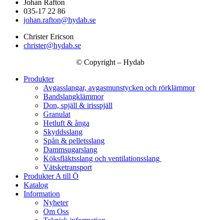
Johan Rafton
035-17 22 86
johan.rafton@hydab.se
Christer Ericson
christer@hydab.se
© Copyright – Hydab
Produkter
Avgasslangar, avgasmunstycken och rörklämmor
Bandslangklämmor
Don, spjäll & irisspjäll
Granulat
Hetluft & ånga
Skyddsslang
Spån & pelletsslang
Dammsugarslang
Köksfläktsslang och ventilationsslang
Vätsketransport
Produkter A till Ö
Katalog
Information
Nyheter
Om Oss