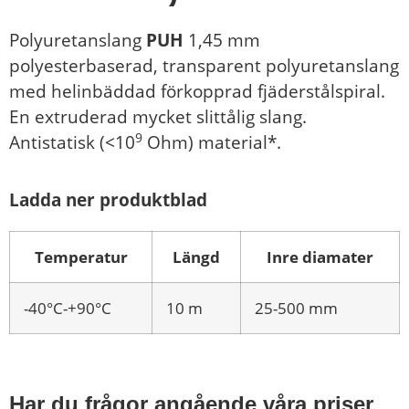
Polyuretanslang
PUH
1,45 mm
polyesterbaserad, transparent polyuretanslang
med helinbäddad förkopprad fjäderstålspiral.
En extruderad mycket slittålig slang.
9
Antistatisk (<10
Ohm) material*.
Ladda ner produktblad
Temperatur
Längd
Inre diamater
-40°C-+90°C
10 m
25-500 mm
Har du frågor angående våra priser