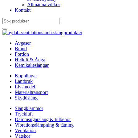
Allmänna villkor
Kontakt
Avgaser
Brand
Fordon
Hetluft & Ånga
Kemikalieslangar
Kopplingar
Lantbruk
Livsmedel
Materialtransport
Skyddslang
Slangklämmor
Tryckluft
Dammsugarslang & tillbehör
Vibrationsdämpning & tätning
Ventilation
Vätskor