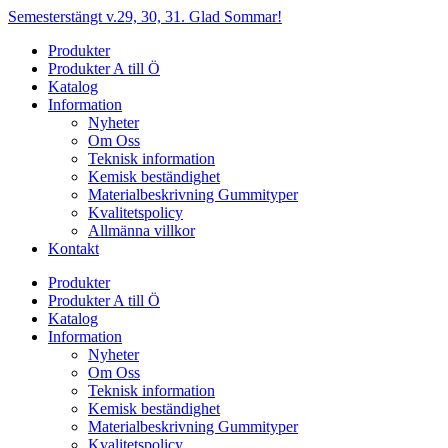
Hoppa
Semesterstängt v.29, 30, 31. Glad Sommar!
till
Produkter
innehåll
Produkter A till Ö
Katalog
Information
Nyheter
Om Oss
Teknisk information
Kemisk beständighet
Materialbeskrivning Gummityper
Kvalitetspolicy
Allmänna villkor
Kontakt
Produkter
Produkter A till Ö
Katalog
Information
Nyheter
Om Oss
Teknisk information
Kemisk beständighet
Materialbeskrivning Gummityper
Kvalitetspolicy