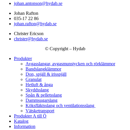
johan.antonson@hydab.se
Johan Rafton
035-17 22 86
johan.rafton@hydab.se
Christer Ericson
christer@hydab.se
© Copyright – Hydab
Produkter
Avgasslangar, avgasmunstycken och rörklämmor
Bandslangklämmor
Don, spjäll & irisspjäll
Granulat
Hetluft & ånga
Skyddsslang
Spån & pelletsslang
Dammsugarslang
Köksfläktsslang och ventilationsslang
Vätsketransport
Produkter A till Ö
Katalog
Information