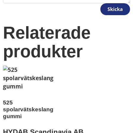
Skicka
Relaterade
produkter
525
spolarvätskeslang
gummi
HYDAB Scandinavia AB