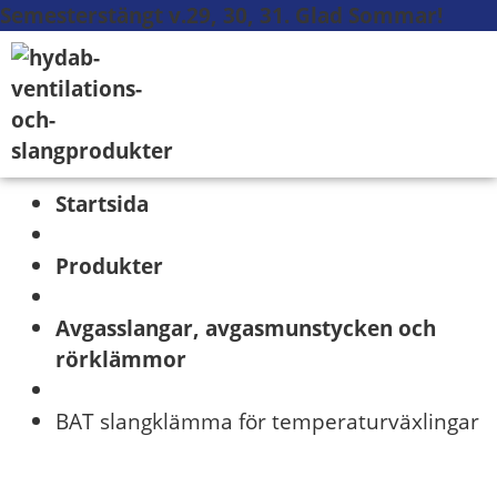
Semesterstängt v.29, 30, 31. Glad Sommar!
Startsida
Produkter
Avgasslangar, avgasmunstycken och
rörklämmor
BAT slangklämma för temperaturväxlingar