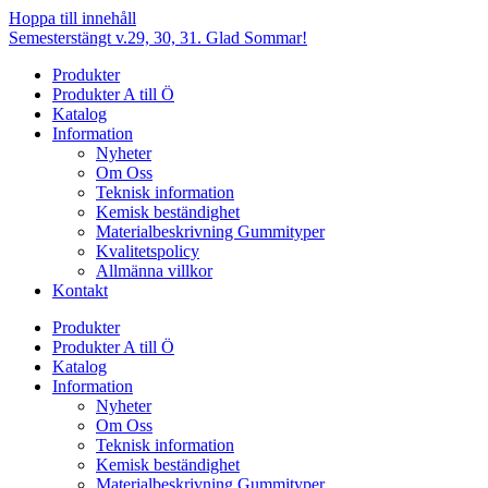
Hoppa till innehåll
Semesterstängt v.29, 30, 31. Glad Sommar!
Produkter
Produkter A till Ö
Katalog
Information
Nyheter
Om Oss
Teknisk information
Kemisk beständighet
Materialbeskrivning Gummityper
Kvalitetspolicy
Allmänna villkor
Kontakt
Produkter
Produkter A till Ö
Katalog
Information
Nyheter
Om Oss
Teknisk information
Kemisk beständighet
Materialbeskrivning Gummityper