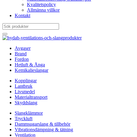
Kvalitetspolicy
Allmänna villkor
Kontakt
Avgaser
Brand
Fordon
Hetluft & Ånga
Kemikalieslangar
Kopplingar
Lantbruk
Livsmedel
Materialtransport
Skyddslang
Slangklämmor
Tryckluft
Dammsugarslang & tillbehör
Vibrationsdämpning & tätning
Ventilation