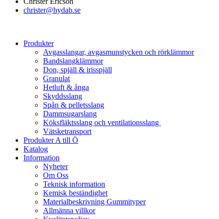
Christer Ericson
christer@hydab.se
Produkter
Avgasslangar, avgasmunstycken och rörklämmor
Bandslangklämmor
Don, spjäll & irisspjäll
Granulat
Hetluft & ånga
Skyddsslang
Spån & pelletsslang
Dammsugarslang
Köksfläktsslang och ventilationsslang
Vätsketransport
Produkter A till Ö
Katalog
Information
Nyheter
Om Oss
Teknisk information
Kemisk beständighet
Materialbeskrivning Gummityper
Allmänna villkor