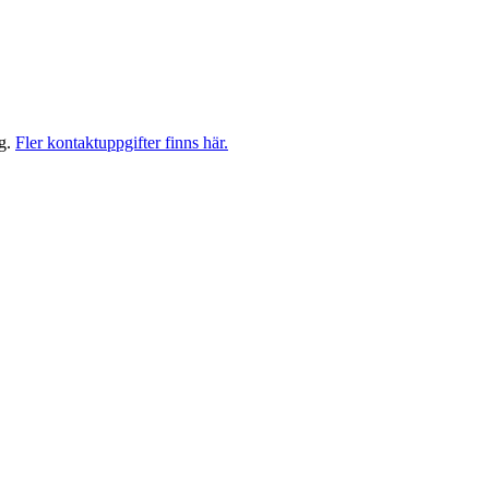
ag.
Fler kontaktuppgifter finns här.