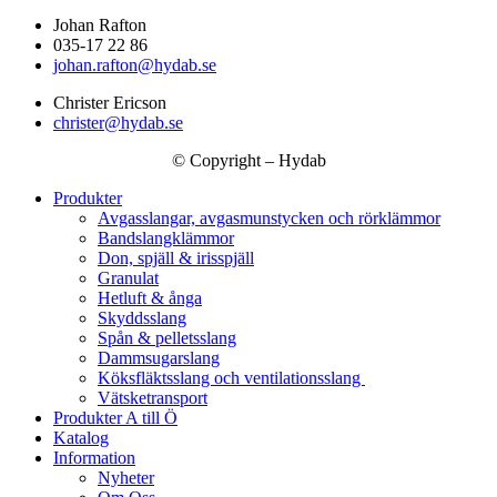
Johan Rafton
035-17 22 86
johan.rafton@hydab.se
Christer Ericson
christer@hydab.se
© Copyright – Hydab
Produkter
Avgasslangar, avgasmunstycken och rörklämmor
Bandslangklämmor
Don, spjäll & irisspjäll
Granulat
Hetluft & ånga
Skyddsslang
Spån & pelletsslang
Dammsugarslang
Köksfläktsslang och ventilationsslang
Vätsketransport
Produkter A till Ö
Katalog
Information
Nyheter