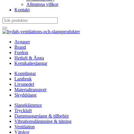
Allmänna villkor
Kontakt
Avgaser
Brand
Fordon
Hetluft & Ånga
Kemikalieslangar
Kopplingar
Lantbruk
Livsmedel
Materialtransport
Skyddslang
Slangklämmor
Tryckluft
Dammsugarslang & tillbehör
Vibrationsdämpning & tätning
Ventilation
Vätskor