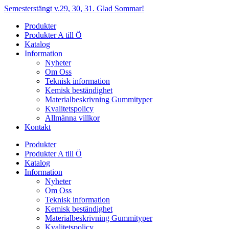
Hoppa
Semesterstängt v.29, 30, 31. Glad Sommar!
till
Produkter
innehåll
Produkter A till Ö
Katalog
Information
Nyheter
Om Oss
Teknisk information
Kemisk beständighet
Materialbeskrivning Gummityper
Kvalitetspolicy
Allmänna villkor
Kontakt
Produkter
Produkter A till Ö
Katalog
Information
Nyheter
Om Oss
Teknisk information
Kemisk beständighet
Materialbeskrivning Gummityper
Kvalitetspolicy